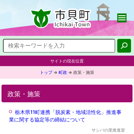
サイトの現在位置
トップ
⇒
町政
⇒
政策・施策
政策・施策
栃木県11町連携「脱炭素・地域活性化」推進事
業に関する協定等の締結について
サシバの里推進室