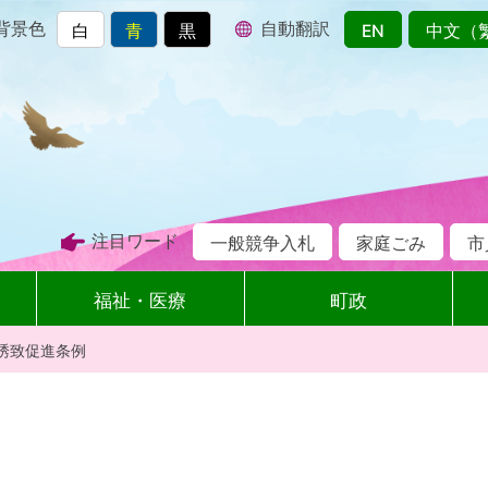
背景色
自動翻訳
白
青
黒
EN
中文（
注目ワード
一般競争入札
家庭ごみ
市
福祉・医療
町政
誘致促進条例