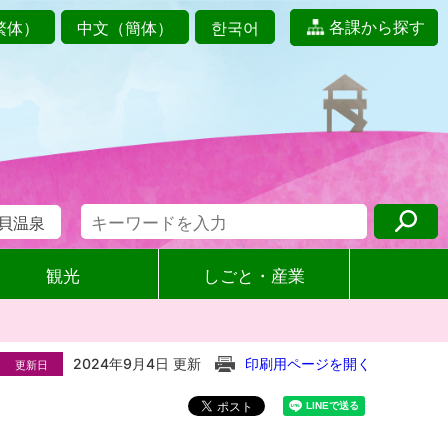
各課から探す
繁体）
中文（簡体）
한국어
貝温泉
観光
しごと・産業
2024年9月4日 更新
印刷用ページを開く
更新日