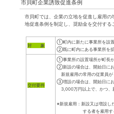
市貝町企業誘致促進条例
市貝町では、企業の立地を促進し雇用の
地促進条例を制定し、奨励金を交付する
①町内に新たに事業所を設
対 象
②既に町内にある事業所を
①事業所の設置場所が町長
②新設の場合は、開始日にお
新規雇用の常用の従業員が
③増設の場合は、開始日にお
交付要件
3,000万円以上で、かつ
※新規雇用：新設又は増設し
する者を雇用する