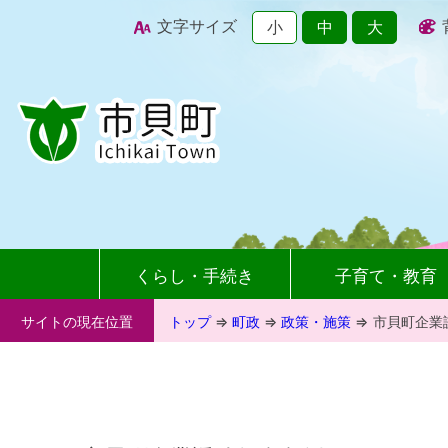
文字サイズ
小
中
大
くらし・手続き
子育て・教育
サイトの現在位置
トップ
⇒
町政
⇒
政策・施策
⇒
市貝町企業