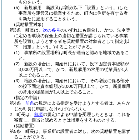
ものをいう。
(5)
新規雇用 新設又は増設
(以下「設置」という。)
した
事業所を運営又は操業するため、町内に住所を有する者
を新たに雇用することをいう。
(奨励措置対象)
第3条
町長は、
次の各号
のいずれにも適合し、かつ、法令等
に定める環境の保全上の適切な措置が講じられている事業
所を設置しようとする者を奨励措置の対象者として指定
(以
下「指定」という。)
することができる。
(1)
事業所の設置場所は町長が適当と認める地域であるこ
と。
(2)
新設の場合は、開始日において、投下固定資本総額が
3,000万円以上で、かつ、新規雇用の常用の従業員が1人
以上であること。
(3)
増設の場合は、開始日において、その増設に係る部分
の投下固定資本総額が3,000万円以上で、かつ、新規雇用
の常用の従業員が1人以上であること。
(指定の申請)
第4条
前条
の規定による指定を受けようとする者は、あらか
じめ町長に申請しなければならない。
2
町長は、
前項
の規定による申請を受理したときは、これを
審査し、適当と認めるときは指定をするものとする。
(奨励措置)
第5条
町長は、事業所の設置者に対し、次の奨励措置を講ず
ることができる。