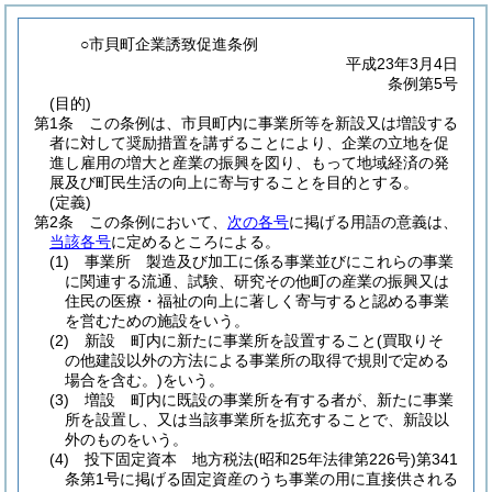
○市貝町企業誘致促進条例
平成23年3月4日
条例第5号
(目的)
第1条
この条例は、市貝町内に事業所等を新設又は増設する
者に対して奨励措置を講ずることにより、企業の立地を促
進し雇用の増大と産業の振興を図り、もって地域経済の発
展及び町民生活の向上に寄与することを目的とする。
(定義)
第2条
この条例において、
次の各号
に掲げる用語の意義は、
当該各号
に定めるところによる。
(1)
事業所 製造及び加工に係る事業並びにこれらの事業
に関連する流通、試験、研究その他町の産業の振興又は
住民の医療・福祉の向上に著しく寄与すると認める事業
を営むための施設をいう。
(2)
新設 町内に新たに事業所を設置すること
(買取りそ
の他建設以外の方法による事業所の取得で規則で定める
場合を含む。)
をいう。
(3)
増設 町内に既設の事業所を有する者が、新たに事業
所を設置し、又は当該事業所を拡充することで、新設以
外のものをいう。
(4)
投下固定資本 地方税法
(昭和25年法律第226号)
第341
条第1号に掲げる固定資産のうち事業の用に直接供される