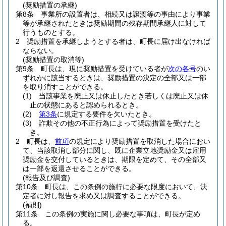
(奨励措置の承継)
第8条
事業所の設置者は、相続又は譲渡等の事由により事業
等が承継されたときは奨励期間の残存期間承継人に対して
行うものとする。
2
奨励措置を承継しようとする者は、町長に届け出なければ
ならない。
(奨励措置の取消等)
第9条
町長は、現に奨励措置を受けている者が
次の各号
のい
ずれかに該当するときは、奨励措置の決定の全部又は一部
を取り消すことができる。
(1)
当該事業を廃止又は休止したとき若しくは廃止又は休
止の状態にあると認められるとき。
(2)
第3条
に規定する要件を欠いたとき。
(3)
詐欺その他の不正行為によって奨励措置を受けたと
き。
2
町長は、
前項
の規定により奨励措置を取消した場合におい
て、当該取消し部分に関し、既に企業立地奨励金又は雇用
奨励金を交付しているときは、期限を定めて、その全部又
は一部を返還させることができる。
(報告及び調査)
第10条
町長は、この条例の施行に必要な限度において、決
定者に対し報告を求め又は調査することができる。
(補則)
第11条
この条例の実施に関し必要な事項は、町長が定め
る。