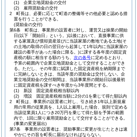
(1)
企業立地奨励金の交付
(2)
雇用奨励金の交付
2
町長は、必要に応じて町道の整備等その他必要と認める措
置を行うことができる。
(奨励金の交付)
第6条
町長は、事業所の設置者に対し、運営又は操業の開始
日
(以下「開始日」という。)
以後において、直接事業に供
する家屋及び償却資産並びに当該家屋の敷地である土地
(そ
の土地の取得の日の翌日から起算して1年以内に当該家屋の
建設の着手があった場合に限る。)
に課する各年度の固定資
産税の額に相当する額のうち、
次の各号
に定めるとおり、
予算の範囲内で企業立地奨励金として交付することができ
る。
ただし、その年度に賦課した固定資産税を納期限まで
に完納しないときは、当該年度の奨励金は交付しない。
企
業立地奨励金の交付期間は、当該事業所の開始日以後最初
に固定資産税を課すべき年度から3年度間とする。
(1)
新設 固定資産税相当額以内
(2)
増設 固定資産税相当額に2分の1を乗じて得た額以内
2
町長は、事業所の設置者に対し、引き続き1年以上新規雇
用の常用の従業員を、1人以上雇用した場合、規則で定める
当該従業員1人につき20万円を乗じて得た額を予算の範囲
内で、1回に限り雇用奨励金として交付することができる。
(事業の変更届出)
第7条
事業所の設置者は、奨励事業に変更が生じたときは速
やかにその旨を町長に届出なければならない。