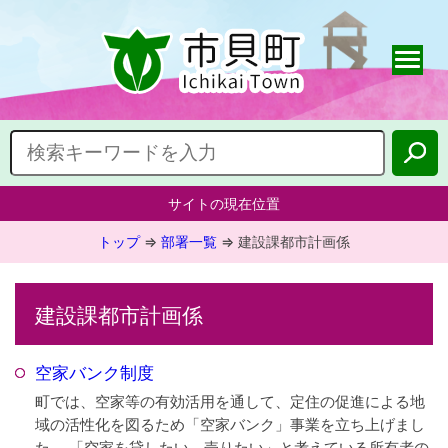
サイトの現在位置
トップ
⇒
部署一覧
⇒
建設課都市計画係
建設課都市計画係
空家バンク制度
町では、空家等の有効活用を通して、定住の促進による地
域の活性化を図るため「空家バンク」事業を立ち上げまし
た。 「空家を貸したい、売りたい」と考えている所有者の