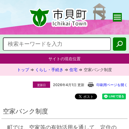
サイトの現在位置
トップ
⇒
くらし・手続き
⇒
住宅
⇒
空家バンク制度
2026年4月1日 更新
印刷用ページを開く
更新日
空家バンク制度
町では、空家等の有効活用を通して、定住の