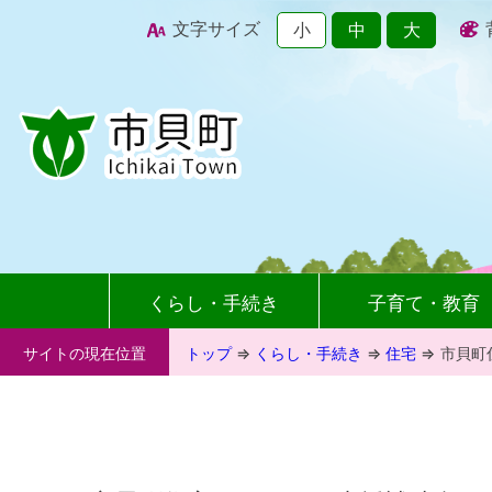
文字サイズ
小
中
大
くらし・手続き
子育て・教育
サイトの現在位置
トップ
⇒
くらし・手続き
⇒
住宅
⇒
市貝町