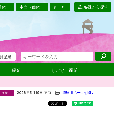
各課から探す
繁体）
中文（簡体）
한국어
貝温泉
観光
しごと・産業
2026年5月19日 更新
印刷用ページを開く
更新日