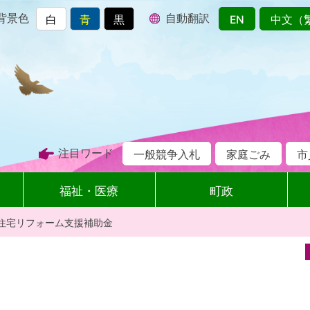
背景色
自動翻訳
白
青
黒
EN
中文（
注目ワード
一般競争入札
家庭ごみ
市
福祉・医療
町政
住宅リフォーム支援補助金