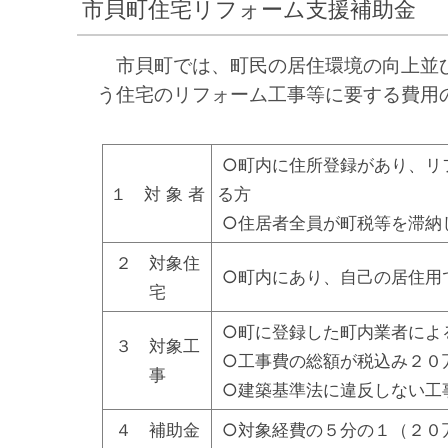
市貝町住宅リフォーム支援補助金
市貝町では、町民の居住環境の向上並び
う住宅のリフォーム工事等に要する費用
○町内に住所登録があり、リ
１ 対 象 者
る方
○住居者全員が町税等を滞納
２ 対象住
○町内にあり、自己の居住用
宅
○町に登録した町内
３ 対象工
○工事費の総額が税
事
○建築基準法に違反しない工
４ 補助金
○対象経費の５分の１（２０