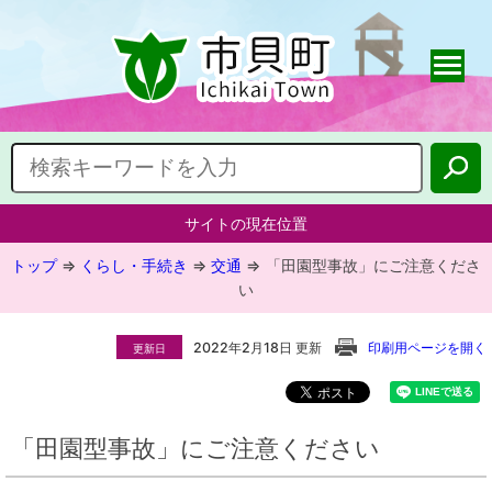
サイトの現在位置
トップ
⇒
くらし・手続き
⇒
交通
⇒
「田園型事故」にご注意くださ
い
2022年2月18日 更新
印刷用ページを開く
更新日
「田園型事故」にご注意ください