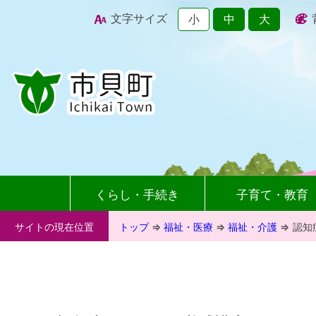
文字サイズ
小
中
大
くらし・手続き
子育て・教育
サイトの現在位置
トップ
⇒
福祉・医療
⇒
福祉・介護
⇒
認知