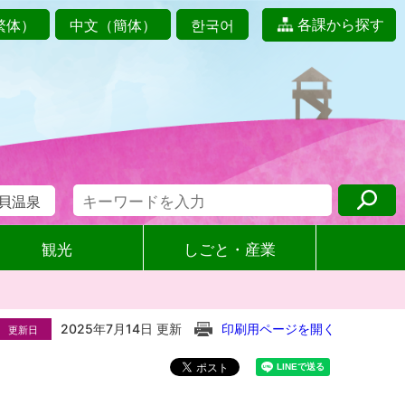
各課から探す
繁体）
中文（簡体）
한국어
貝温泉
観光
しごと・産業
2025年7月14日 更新
印刷用ページを開く
更新日