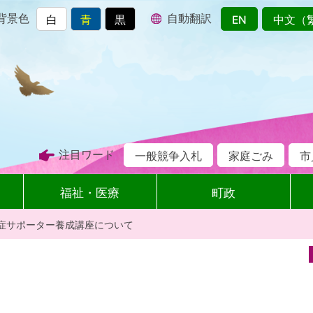
背景色
自動翻訳
白
青
黒
EN
中文（
注目ワード
一般競争入札
家庭ごみ
市
福祉・医療
町政
症サポーター養成講座について