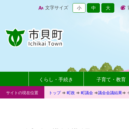
文字サイズ
小
中
大
くらし・手続き
子育て・教育
サイトの現在位置
トップ
⇒
町政
⇒
町議会
⇒
議会会議結果
⇒