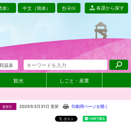
各課から探す
繁体）
中文（簡体）
한국어
貝温泉
観光
しごと・産業
2025年3月31日 更新
印刷用ページを開く
更新日