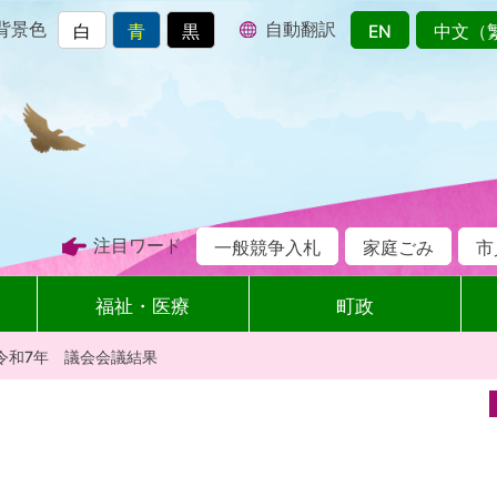
背景色
自動翻訳
白
青
黒
EN
中文（
注目ワード
一般競争入札
家庭ごみ
市
福祉・医療
町政
令和7年 議会会議結果