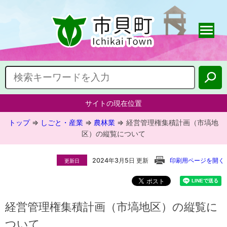
サイトの現在位置
トップ
⇒
しごと・産業
⇒
農林業
⇒
経営管理権集積計画（市塙地
区）の縦覧について
2024年3月5日 更新
印刷用ページを開く
更新日
経営管理権集積計画（市塙地区）の縦覧に
ついて