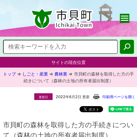
サイトの現在位置
トップ
⇒
しごと・産業
⇒
農林業
⇒
市貝町の森林を取得した方の手
続きについて（森林の土地の所有者届出制度）
2022年6月2日 更新
印刷用ページを開く
更新日
市貝町の森林を取得した方の手続きについ
て（森林の土地の所有者届出制度）