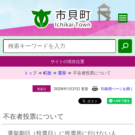
サイトの現在位置
トップ
⇒
町政
⇒
選挙
⇒
不在者投票について
2026年1月21日 更新
印刷用ページを開く
更新日
不在者投票について
選挙期日（投票日）に投票所に行けない人