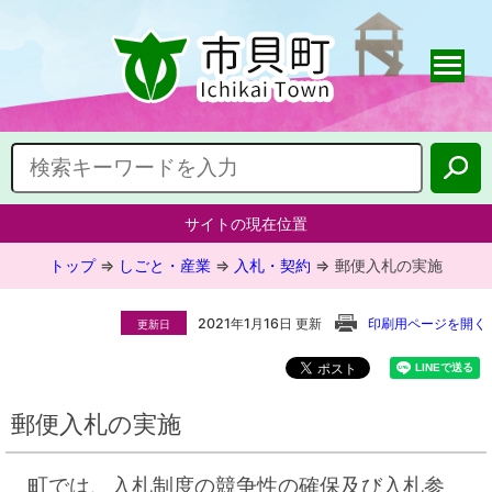
サイトの現在位置
トップ
⇒
しごと・産業
⇒
入札・契約
⇒
郵便入札の実施
2021年1月16日 更新
印刷用ページを開く
更新日
郵便入札の実施
町では、入札制度の競争性の確保及び入札参