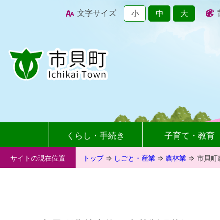
文字サイズ
小
中
大
くらし・手続き
子育て・教育
サイトの現在位置
トップ
⇒
しごと・産業
⇒
農林業
⇒
市貝町