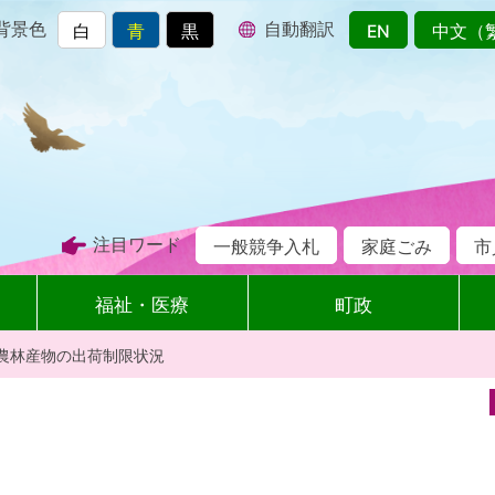
背景色
自動翻訳
白
青
黒
EN
中文（
注目ワード
一般競争入札
家庭ごみ
市
福祉・医療
町政
農林産物の出荷制限状況