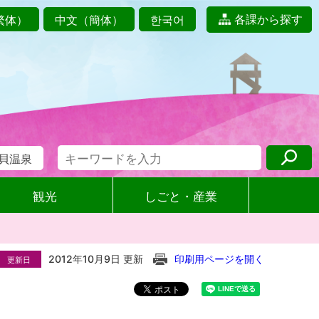
各課から探す
繁体）
中文（簡体）
한국어
貝温泉
観光
しごと・産業
2012年10月9日 更新
印刷用ページを開く
更新日