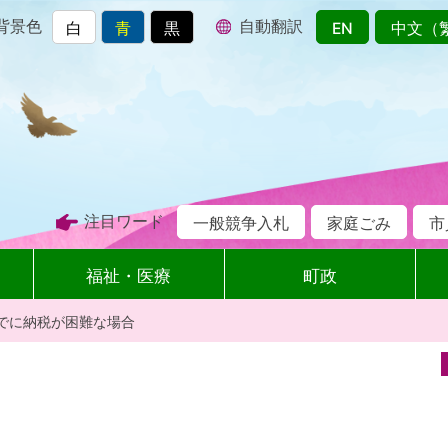
背景色
自動翻訳
白
青
黒
EN
中文（
注目ワード
一般競争入札
家庭ごみ
市
福祉・医療
町政
でに納税が困難な場合