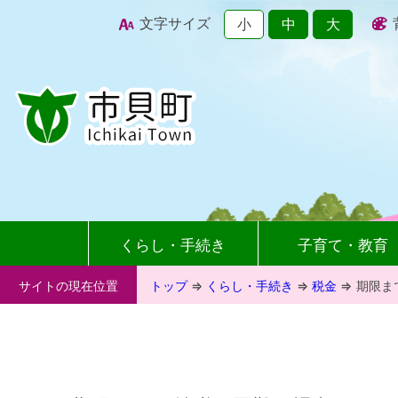
文字サイズ
小
中
大
くらし・手続き
子育て・教育
サイトの現在位置
トップ
⇒
くらし・手続き
⇒
税金
⇒
期限ま