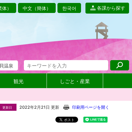
各課から探す
繁体）
中文（簡体）
한국어
貝温泉
観光
しごと・産業
2022年2月21日 更新
印刷用ページを開く
更新日