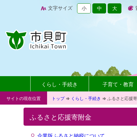
文字サイズ
小
中
大
くらし・手続き
子育て・教育
サイトの現在位置
トップ
⇒
くらし・手続き
⇒
ふるさと応援
ふるさと応援寄附金
企業版ふるさと納税について