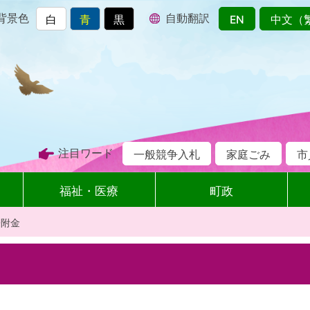
背景色
自動翻訳
白
青
黒
EN
中文（
注目ワード
一般競争入札
家庭ごみ
市
福祉・医療
町政
寄附金