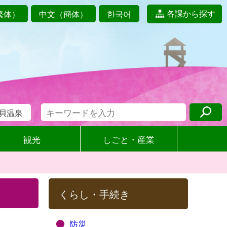
各課から探す
繁体）
中文（簡体）
한국어
貝温泉
観光
しごと・産業
くらし・手続き
防災