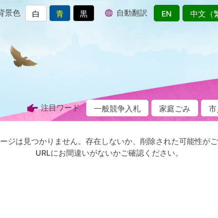
背景色
自動翻訳
白
青
黒
EN
中文（
注目ワード
一般競争入札
家庭ごみ
市
ージは見つかりません。存在しないか、削除された可能性がご
URLにお間違いがないかご確認ください。