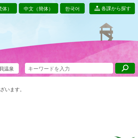
各課から探す
繁体）
中文（簡体）
한국어
貝温泉
ざいます。