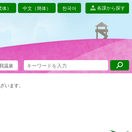
各課から探す
繁体）
中文（簡体）
한국어
貝温泉
ざいます。