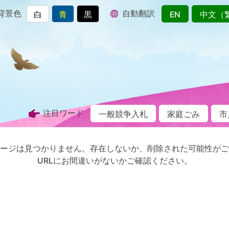
背景色
自動翻訳
白
青
黒
EN
中文（
注目ワード
一般競争入札
家庭ごみ
市
ージは見つかりません。存在しないか、削除された可能性がご
URLにお間違いがないかご確認ください。